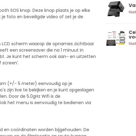
Va
oth SOS knop. Deze knop plaats je op elke
Nie
e foto en beveiligde video of zet je de
Ce
vo
nch LCD scherm waarop de opnames zichtbaar
Nie
eft een screensaver die na 1 minuut in
hebt. Je kunt het scherm ook aan- en uitzetten
 screen'.
cam (+/- 5 meter) eenvoudig op je
s zijn live te bekijken en je kunt opgeslagen
en. Door de 5.0gHz Wifi is de
Ook het menu is eenvoudig te bedienen via
eid en coördinaten worden bijgehouden. De
geven en de filmlocatie en route kunnen