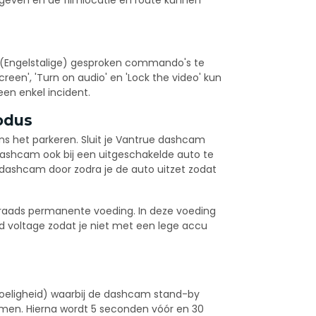
 (Engelstalige) gesproken commando's te
reen', 'Turn on audio' en 'Lock the video' kun
een enkel incident.
odus
ens het parkeren. Sluit je Vantrue dashcam
shcam ook bij een uitgeschakelde auto te
 dashcam door zodra je de auto uitzet zodat
raads permanente voeding. In deze voeding
ld voltage zodat je niet met een lege accu
voeligheid) waarbij de dashcam stand-by
omen. Hierna wordt 5 seconden vóór en 30