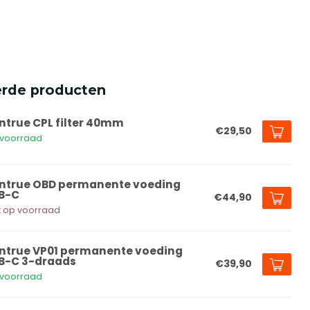
erde producten
ntrue CPL filter 40mm
€29,50
voorraad
ntrue OBD permanente voeding
B-C
€44,90
t op voorraad
ntrue VP01 permanente voeding
B-C 3-draads
€39,90
voorraad