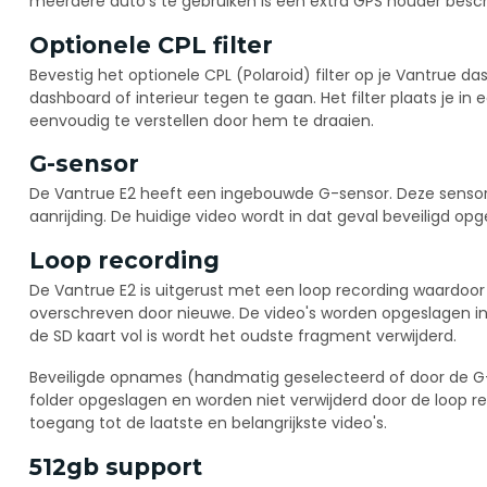
meerdere auto's te gebruiken is een extra GPS houder besch
Optionele CPL filter
Bevestig het optionele CPL (Polaroid) filter op je Vantrue d
dashboard of interieur tegen te gaan. Het filter plaats je 
eenvoudig te verstellen door hem te draaien.
G-sensor
De Vantrue E2 heeft een ingebouwde G-sensor. Deze sensor re
aanrijding. De huidige video wordt in dat geval beveiligd opg
Loop recording
De Vantrue E2 is uitgerust met een loop recording waardo
overschreven door nieuwe. De video's worden opgeslagen i
de SD kaart vol is wordt het oudste fragment verwijderd.
Beveiligde opnames (handmatig geselecteerd of door de G
folder opgeslagen en worden niet verwijderd door de loop re
toegang tot de laatste en belangrijkste video's.
512gb support