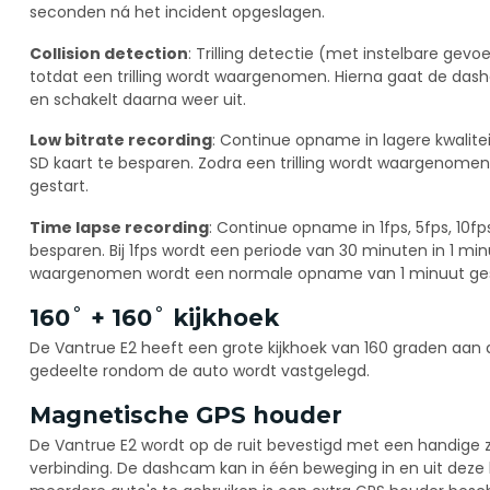
seconden ná het incident opgeslagen.
Collision detection
: Trilling detectie (met instelbare gev
totdat een trilling wordt waargenomen. Hierna gaat de d
en schakelt daarna weer uit.
Low bitrate recording
: Continue opname in lagere kwalite
SD kaart te besparen. Zodra een trilling wordt waargenom
gestart.
Time lapse recording
: Continue opname in 1fps, 5fps, 10f
besparen. Bij 1fps wordt een periode van 30 minuten in 1 min
waargenomen wordt een normale opname van 1 minuut ges
160˚ + 160˚ kijkhoek
De Vantrue E2 heeft een grote kijkhoek van 160 graden aan 
gedeelte rondom de auto wordt vastgelegd.
Magnetische GPS houder
De Vantrue E2 wordt op de ruit bevestigd met een handige
verbinding. De dashcam kan in één beweging in en uit deze 