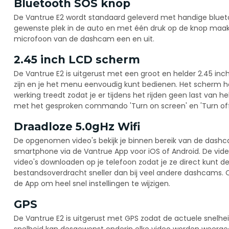
Bluetooth SOS knop
De Vantrue E2 wordt standaard geleverd met handige blueto
gewenste plek in de auto en met één druk op de knop maak j
microfoon van de dashcam een en uit.
2.45 inch LCD scherm
De Vantrue E2 is uitgerust met een groot en helder 2.45 i
zijn en je het menu eenvoudig kunt bedienen. Het scherm he
werking treedt zodat je er tijdens het rijden geen last van 
met het gesproken commando 'Turn on screen' en 'Turn off
Draadloze 5.0gHz Wifi
De opgenomen video's bekijk je binnen bereik van de dash
smartphone via de Vantrue App voor iOS of Android. De video'
video's downloaden op je telefoon zodat je ze direct kunt del
bestandsoverdracht sneller dan bij veel andere dashcams. 
de App om heel snel instellingen te wijzigen.
GPS
De Vantrue E2 is uitgerust met GPS zodat de actuele snelh
snelheid kan desgewenst onderin elke video worden weerge