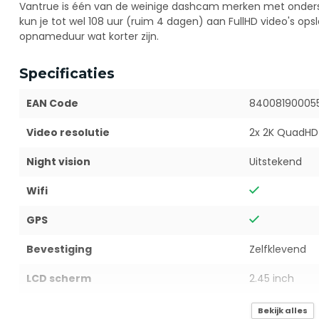
Vantrue is één van de weinige dashcam merken met onderst
kun je tot wel 108 uur (ruim 4 dagen) aan FullHD video's opsl
opnameduur wat korter zijn.
Specificaties
EAN Code
84008190005
Video resolutie
2x 2K QuadHD
Night vision
Uitstekend
Wifi
GPS
Bevestiging
Zelfklevend
LCD scherm
2.45 inch
Parkeermodus
Bekijk alles