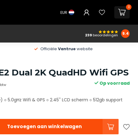
0
EUR
9.4
239
beoordelingen
Officiële
Vantrue
website
E2 Dual 2K QuadHD Wifi GPS
Op voorraad
. btw
 ○ 5.0gHz Wifi & GPS ○ 2.45'' LCD scherm ○ 512gb support
Toevoegen aan winkelwagen