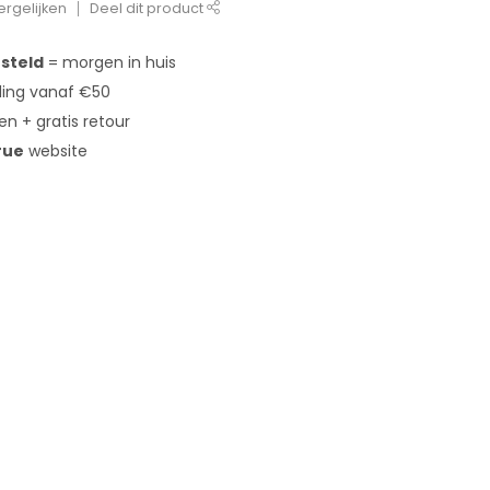
rgelijken
Deel dit product
esteld
= morgen in huis
ing vanaf €50
en + gratis retour
rue
website