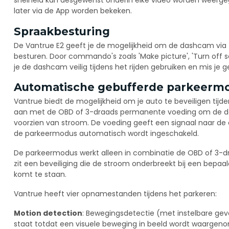
later via de App worden bekeken.
Spraakbesturing
De Vantrue E2 geeft je de mogelijkheid om de dashcam via
besturen. Door commando's zoals 'Make picture', 'Turn off sc
je de dashcam veilig tijdens het rijden gebruiken en mis je g
Automatische gebufferde parkeerm
Vantrue biedt de mogelijkheid om je auto te beveiligen tijd
aan met de OBD of 3-draads permanente voeding om de da
voorzien van stroom. De voeding geeft een signaal naar de
de parkeermodus automatisch wordt ingeschakeld.
De parkeermodus werkt alleen in combinatie de OBD of 3-d
zit een beveiliging die de stroom onderbreekt bij een bepaa
komt te staan.
Vantrue heeft vier opnamestanden tijdens het parkeren:
Motion detection
: Bewegingsdetectie (met instelbare ge
staat totdat een visuele beweging in beeld wordt waargen