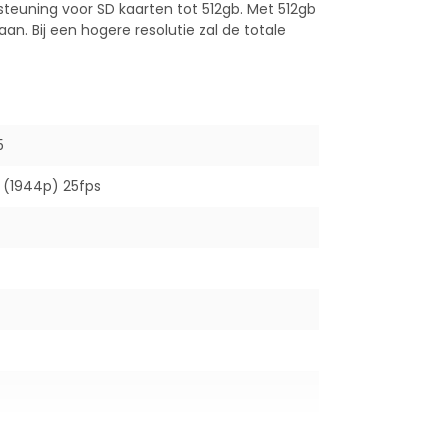
euning voor SD kaarten tot 512gb. Met 512gb
aan. Bij een hogere resolutie zal de totale
5
 (1944p) 25fps