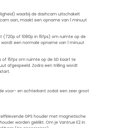
oeligheid) waarbij de dashcam uitschakelt
ashcam aan, maakt een opname van 1 minuut
it (720p of 1080p in 15fps) om ruimte op de
en wordt een normale opname van 1 minuut
ps of 15fps om ruimte op de SD kaart te
uut afgespeeld. Zodra een trilling wordt
tart.
de voor- en achterkant zodat een zeer groot
 zelfklevende GPS houder met magnetische
houder worden geklikt. Om je Vantrue E2 in