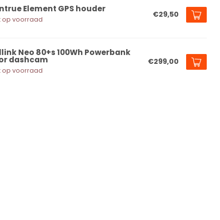
ntrue Element GPS houder
€29,50
t op voorraad
llink Neo 80+s 100Wh Powerbank
or dashcam
€299,00
t op voorraad