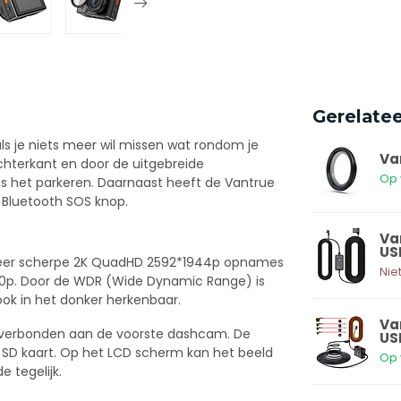
Gerelate
s je niets meer wil missen wat rondom je
Va
chterkant en door de uitgebreide
Op 
ens het parkeren. Daarnaast heeft de Vantrue
 Bluetooth SOS knop.
Va
US
 zeer scherpe 2K QuadHD 2592*1944p opnames
Nie
1440p. Door de WDR (Wide Dynamic Range) is
ok in het donker herkenbaar.
Va
 verbonden aan de voorste dashcam. De
US
 SD kaart. Op het LCD scherm kan het beeld
Op 
 tegelijk.