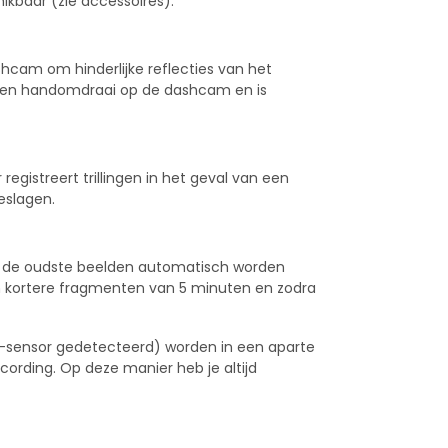
ikbaar (zie accessoires).
ashcam om hinderlijke reflecties van het
in een handomdraai op de dashcam en is
gistreert trillingen in het geval van een
eslagen.
or de oudste beelden automatisch worden
n kortere fragmenten van 5 minuten en zodra
-sensor gedetecteerd) worden in een aparte
cording. Op deze manier heb je altijd