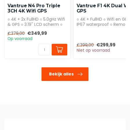
Vantrue N4 Pro Triple
Vantrue F1 4K Dual Wi
3CH 4K Wifi GPS
GPS
○ 4K + 2x FullHD ○ 5.0gHz Wifi
○ 4K + FullHD ○ Wifi en GPS
& GPS ○ 3.19'' LCD scherm ○
IP67 waterproof ○ Remote
Met interieur camera
control
€349,99
€379,00
Op voorraad
€299,99
€399,00
Niet op voorraad
Bekijk alles