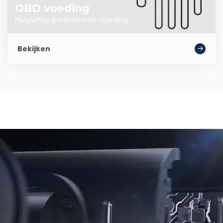
OBD voeding
Plug&Play permanente voeding.
Bekijken