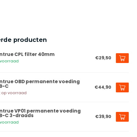
erde producten
ntrue CPL filter 40mm
€29,50
voorraad
ntrue OBD permanente voeding
B-C
€44,90
t op voorraad
ntrue VP01 permanente voeding
B-C 3-draads
€39,90
voorraad