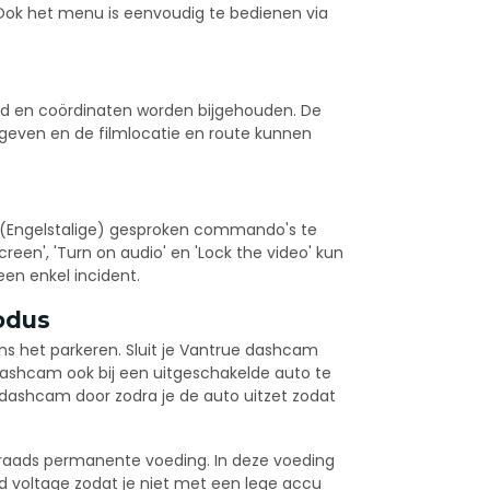
Ook het menu is eenvoudig te bedienen via
eid en coördinaten worden bijgehouden. De
geven en de filmlocatie en route kunnen
 (Engelstalige) gesproken commando's te
reen', 'Turn on audio' en 'Lock the video' kun
een enkel incident.
odus
ens het parkeren. Sluit je Vantrue dashcam
shcam ook bij een uitgeschakelde auto te
 dashcam door zodra je de auto uitzet zodat
raads permanente voeding. In deze voeding
ld voltage zodat je niet met een lege accu