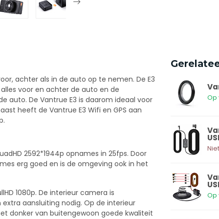
Gerelate
or, achter als in de auto op te nemen. De E3
Va
 alles voor en achter de auto en de
Op 
 de auto. De Vantrue E3 is daarom ideaal voor
rnaast heeft de Vantrue E3 Wifi en GPS aan
p.
Va
US
Nie
QuadHD 2592*1944p opnames in 25fps. Door
mes erg goed en is de omgeving ook in het
Va
US
lHD 1080p. De interieur camera is
Op 
extra aansluiting nodig. Op de interieur
 het donker van buitengewoon goede kwaliteit