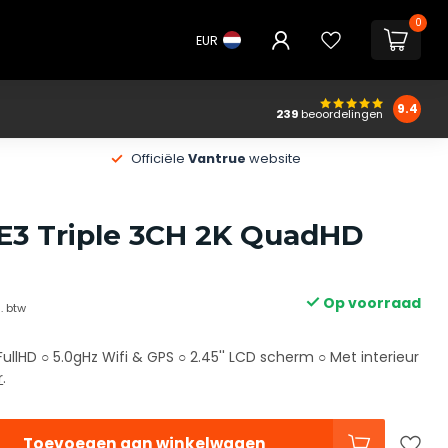
0
EUR
9.4
239
beoordelingen
Officiële
Vantrue
website
E3 Triple 3CH 2K QuadHD
Op voorraad
l. btw
ullHD ○ 5.0gHz Wifi & GPS ○ 2.45'' LCD scherm ○ Met interieur
r
.
Toevoegen aan winkelwagen