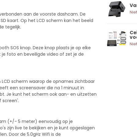
Va
Nie
 verbonden aan de voorste dashcam. De
 SD kaart. Op het LCD scherm kan het beeld
 tegelijk.
Ce
vo
Nie
oth SOS knop. Deze knop plaats je op elke
e foto en beveiligde video of zet je de
nch LCD scherm waarop de opnames zichtbaar
eft een screensaver die na 1 minuut in
hebt. Je kunt het scherm ook aan- en uitzetten
 screen'.
cam (+/- 5 meter) eenvoudig op je
s zijn live te bekijken en je kunt opgeslagen
en. Door de 5.0gHz Wifi is de