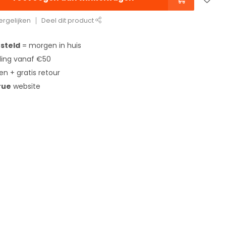
rgelijken
Deel dit product
esteld
= morgen in huis
ing vanaf €50
en + gratis retour
rue
website