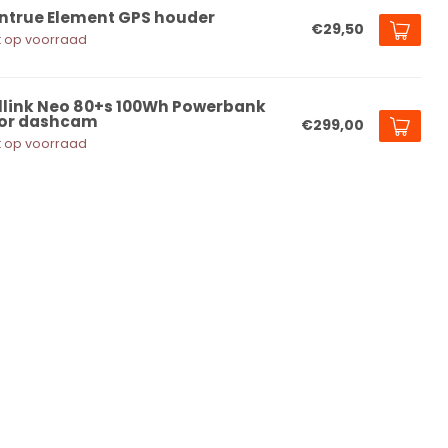
ntrue Element GPS houder
€29,50
t op voorraad
llink Neo 80+s 100Wh Powerbank
or dashcam
€299,00
t op voorraad