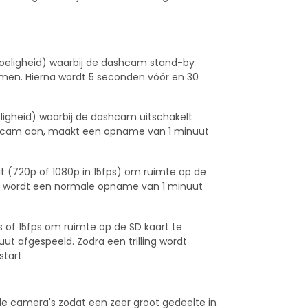
voeligheid) waarbij de dashcam stand-by
omen. Hierna wordt 5 seconden vóór en 30
oeligheid) waarbij de dashcam uitschakelt
ashcam aan, maakt een opname van 1 minuut
it (720p of 1080p in 15fps) om ruimte op de
en wordt een normale opname van 1 minuut
ps of 15fps om ruimte op de SD kaart te
uut afgespeeld. Zodra een trilling wordt
tart.
lle camera's zodat een zeer groot gedeelte in