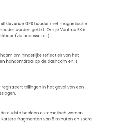
 zelfklevende GPS houder met magnetische
houder worden geklikt. Om je Vantrue E3 in
ikbaar (zie accessoires).
ashcam om hinderlijke reflecties van het
in een handomdraai op de dashcam en is
gistreert trillingen in het geval van een
eslagen.
or de oudste beelden automatisch worden
n kortere fragmenten van 5 minuten en zodra