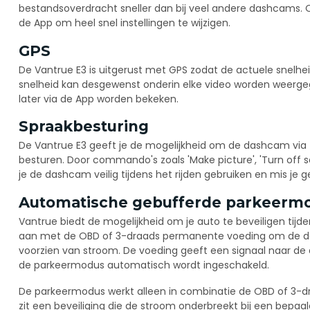
bestandsoverdracht sneller dan bij veel andere dashcams. 
de App om heel snel instellingen te wijzigen.
GPS
De Vantrue E3 is uitgerust met GPS zodat de actuele snelh
snelheid kan desgewenst onderin elke video worden weerge
later via de App worden bekeken.
Spraakbesturing
De Vantrue E3 geeft je de mogelijkheid om de dashcam via
besturen. Door commando's zoals 'Make picture', 'Turn off sc
je de dashcam veilig tijdens het rijden gebruiken en mis je g
Automatische gebufferde parkeerm
Vantrue biedt de mogelijkheid om je auto te beveiligen tijd
aan met de OBD of 3-draads permanente voeding om de da
voorzien van stroom. De voeding geeft een signaal naar de
de parkeermodus automatisch wordt ingeschakeld.
De parkeermodus werkt alleen in combinatie de OBD of 3-d
zit een beveiliging die de stroom onderbreekt bij een bepaa