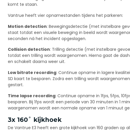
komt te staan.
Vantrue heeft vier opnamestanden tijdens het parkeren:
Motion detection
: Bewegingsdetectie (met instelbare ge
staat totdat een visuele beweging in beeld wordt waargen
seconden ná het incident opgeslagen.
Collision detection
: Trilling detectie (met instelbare gev
totdat een trilling wordt waargenomen. Hierna gaat de d
en schakelt daarna weer uit.
Low bitrate recording
: Continue opname in lagere kwalite
SD kaart te besparen. Zodra een trilling wordt waargenom
gestart.
Time lapse recording
: Continue opname in 1fps, 5fps, 10f
besparen. Bij 1fps wordt een periode van 30 minuten in 1 min
waargenomen wordt een normale opname van 1 minuut ges
3x 160˚ kijkhoek
De Vantrue E3 heeft een grote kijkhoek van 160 graden op a