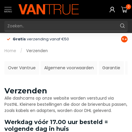
0
MENU
Gratis
verzending vanaf €50
60 d
9.4
Home
/
Verzenden
Over Vantrue
Algemene voorwaarden
Garantie
P
Verzenden
Alle dashcams op onze website worden verstuurd via
PostNL. Kleinere bestellingen die door de brievenbus passen,
zoals kabels en adapters, worden door DHL geleverd.
Werkdag vóór 17.00 uur besteld =
volgende dag in huis