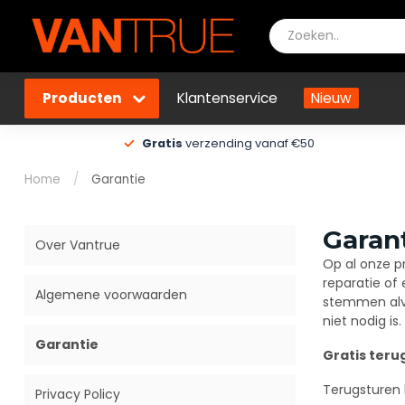
Producten
Klantenservice
Nieuw
Gratis
verzending vanaf €50
Home
/
Garantie
Garan
Over Vantrue
Op al onze p
reparatie of
Algemene voorwaarden
stemmen alvo
niet nodig is.
Garantie
Gratis teru
Terugsturen bi
Privacy Policy