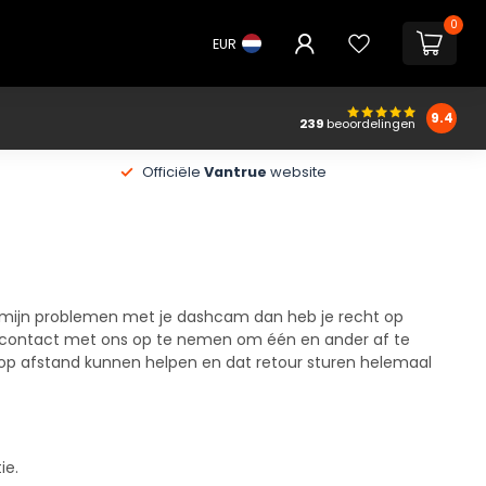
0
EUR
9.4
239
beoordelingen
Officiële
Vantrue
website
ermijn problemen met je dashcam dan heb je recht op
rst contact met ons op te nemen om één en ander af te
 op afstand kunnen helpen en dat retour sturen helemaal
ie.