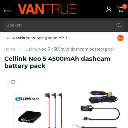
0
MENU
Gratis
verzending vanaf €50
60 d
9.4
Home
/
Cellink Neo 5 4500mAh dashcam battery pack
Cellink Neo 5 4500mAh dashcam
battery pack